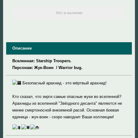
Super Meat Boy
Нет в наличии
Valve
World of Tanks
Описание
World of Warcraft
Вселенная: Starship Troopers.
Персонаж: Жук-Воин / Warrior bug.
Безопасный арахнид - это мёртвый арахнид!
Кто сказал, что зерги самые опасные жуки во вселенной?
Арахниды из вселенной "Звёздного десанта" являются не
менее смертоносной внеземной расой. Основная боевая
единица - жук-воин - скоро наводнит Ваши коллекции!