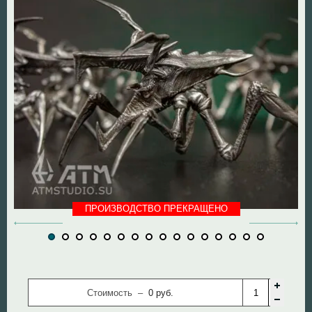
DOOM The Dark Ages
Diablo
Dungeon Keeper
DOOM
Fallout
Mass Effect
God of War
Panzer Dragoon
Half Life
Remedy Entertainmen
Hollow Knight
Resident Evil
ПРОИЗВОДСТВО ПРЕКРАЩЕНО
Mortal Kombat
Silent Hill
Remedy Entertainment
StarCraft
Стоимость –
0
руб.
StarCraft
Super Mario