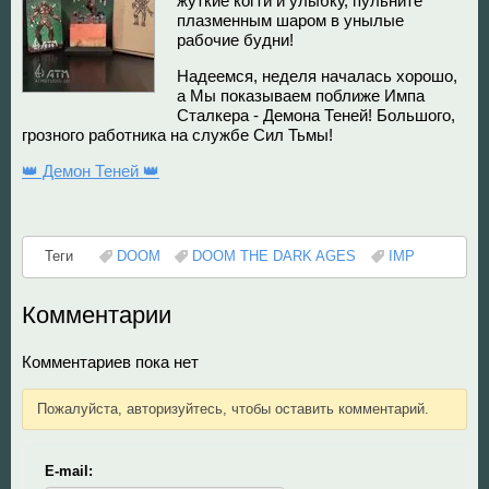
жуткие когти и улыбку, пульните
плазменным шаром в унылые
DOOM The Dark Ages
Diablo
рабочие будни!
Надеемся, неделя началась хорошо,
Dungeon Keeper
DOOM
а Мы показываем поближе Импа
Сталкера - Демона Теней! Большого,
грозного работника на службе Сил Тьмы!
Fallout
Mass Effect
👑 Демон Теней 👑
God of War
Panzer Dragoon
Теги
DOOM
DOOM THE DARK AGES
IMP
Half Life
Remedy Entertainmen
Комментарии
Hollow Knight
Resident Evil
Комментариев пока нет
Mortal Kombat
Silent Hill
Пожалуйста, авторизуйтесь, чтобы оставить комментарий.
Remedy Entertainment
StarCraft
E-mail:
StarCraft
Super Mario