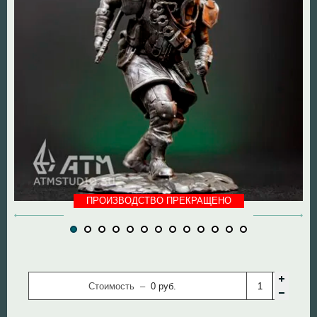
DOOM The Dark Ages
Diablo
Dungeon Keeper
DOOM
Fallout
Mass Effect
God of War
Panzer Dragoon
Half Life
Remedy Entertainmen
ПРОИЗВОДСТВО ПРЕКРАЩЕНО
Hollow Knight
Resident Evil
Mortal Kombat
Silent Hill
Remedy Entertainment
StarCraft
Стоимость –
0
руб.
StarCraft
Super Mario