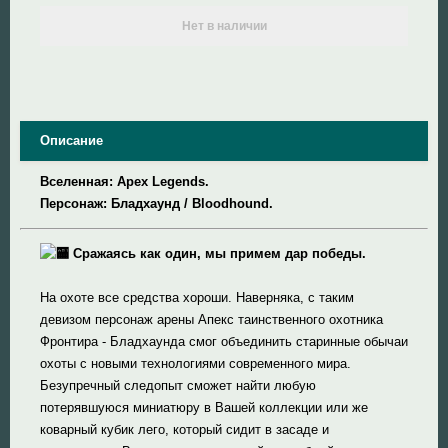
Нет в наличии
Super Meat Boy
Valve
Описание
World of Tanks
Вселенная: Apex Legends.
World of Warcraft
Персонаж: Бладхаунд / Bloodhound.
Сражаясь как один, мы примем дар победы.
На охоте все средства хороши. Наверняка, с таким
девизом персонаж арены Апекс таинственного охотника
Фронтира - Бладхаунда смог объединить старинные обычаи
охоты с новыми технологиями современного мира.
Безупречный следопыт сможет найти любую
потерявшуюся миниатюру в Вашей коллекции или же
коварный кубик лего, который сидит в засаде и